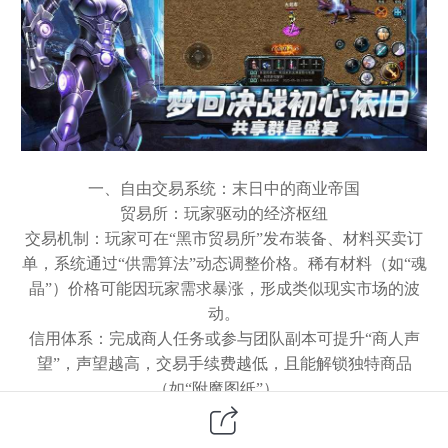
一、自由交易系统：末日中的商业帝国
贸易所：玩家驱动的经济枢纽
交易机制：玩家可在
“黑市贸易所”发布装备、材料买卖订
单，系统通过“供需算法”动态调整价格。稀有材料（如“魂
晶”）价格可能因玩家需求暴涨，形成类似现实市场的波
动。
信用体系：完成商人任务或参与团队副本可提升
“商人声
望”，声望越高，交易手续费越低，且能解锁独特商品
（如“附魔图纸”）。
风险与机遇：玩家可选择
“匿名交易”避免被仇家追踪，但
需支付额外手续费；或公开身份吸引大客户，却可能成为